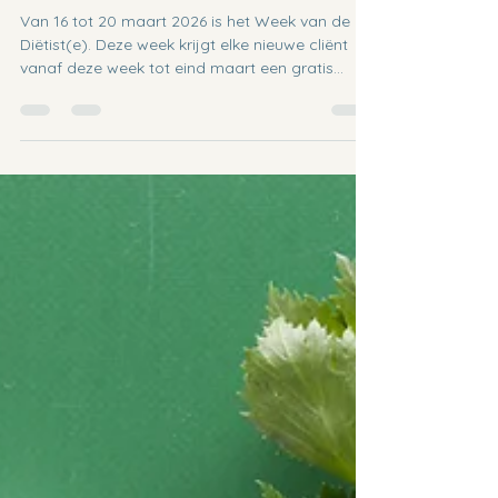
16 mrt
1 minuten om te lezen
Gratis kiwidoosje tijdens de Week van
de Diëtist(e) 🍃
Van 16 tot 20 maart 2026 is het Week van de
Diëtist(e). Deze week krijgt elke nieuwe cliënt
vanaf deze week tot eind maart een gratis
kiwidoosje mee naar huis bij de eerste
consultatie.