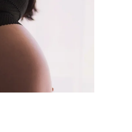
alleen voor topsporters? Diëtiste Sofie Voets
legt uit hoe voeding je sportprestaties, herstel
en energie kan verbeteren.