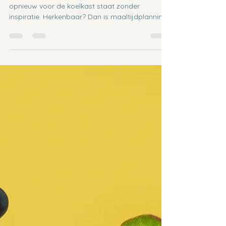
Gezond eten klinkt simpel… tot je elke avond
opnieuw voor de koelkast staat zonder
inspiratie. Herkenbaar? Dan is maaltijdplanning
(ook wel meal prepping ) misschien precies wat
jij nodig hebt. Maaltijdplanning helpt je niet
alleen om gezonder te eten, maar ook om tijd,
geld én mentale energie te besparen. In deze
post neem ik je stap voor stap mee in hoe je op
een haalbare manier je maaltijden voor de
week kan plannen en voorbereiden — zonder
stress en zonder uren in de keuk