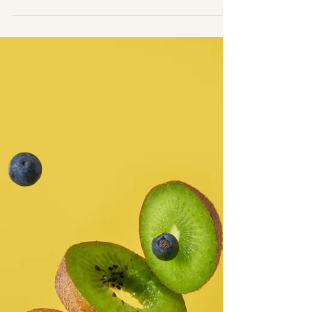
(ook wel meal prepping ) misschien precies wat
jij nodig hebt. Maaltijdplanning helpt je niet
alleen om gezonder te eten, maar ook om tijd,
geld én mentale energie te besparen. In deze
post neem ik je stap voor stap mee in hoe je op
een haalbare manier je maaltijden voor de
week kan plannen en voorbereiden — zonder
stress en zonder uren in de keuk